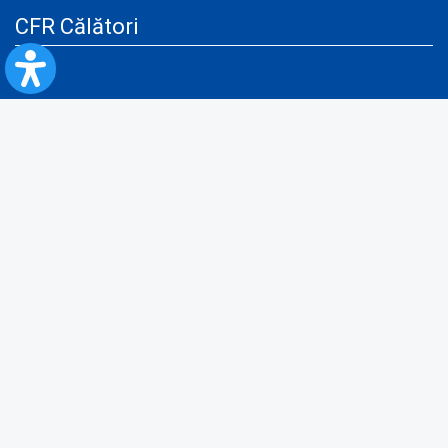
CFR Călători
Blog
Servicii pentru reclamă și publicitate
Politica de Confidenţialitate
Politica de Cookies
Politica monitorizare video/audio-video
Politica de protecție a datelor cu caracter personal
Protocol de colaborare cu Direcția Generală pentru Evidența
Persoanelor de furnizare a unor date din Registrul Național de Evidența
Persoanelor
A.N.P.C.
Informaţii utile
Fii pregătit pentru situații de urgență