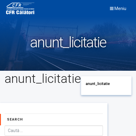
Skip
Meniu
to
content
anunt_licitatie
anunt_licitatie
anunt_licitatie
SEARCH