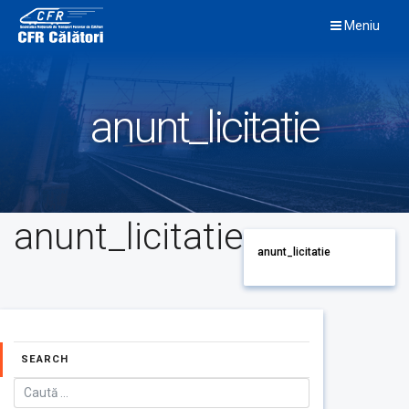
Skip
Meniu
to
content
anunt_licitatie
anunt_licitatie
anunt_licitatie
SEARCH