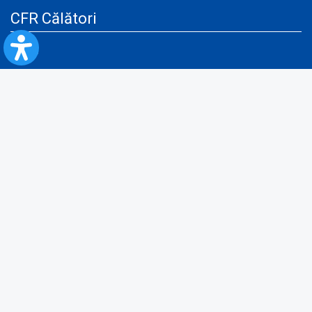
CFR Călători
Blog
Servicii pentru reclamă și publicitate
Politica de Confidenţialitate
Politica de Cookies
Politica monitorizare video/audio-video
Politica de protecție a datelor cu caracter personal
Protocol de colaborare cu Direcția Generală pentru Evidența
Persoanelor de furnizare a unor date din Registrul Național de Evidența
Persoanelor
A.N.P.C.
Informaţii utile
Fii pregătit pentru situații de urgență