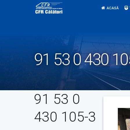
Skip
ACASĂ
to
content
91 53 0 430 10
91 53 0
430 105-3