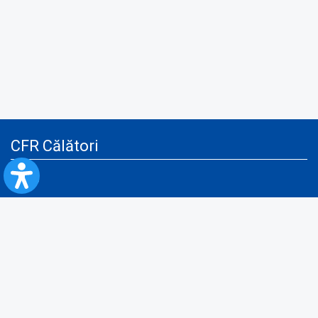
CFR Călători
Blog
Servicii pentru reclamă și publicitate
Politica de Confidenţialitate
Politica de Cookies
Politica monitorizare video/audio-video
Politica de protecție a datelor cu caracter personal