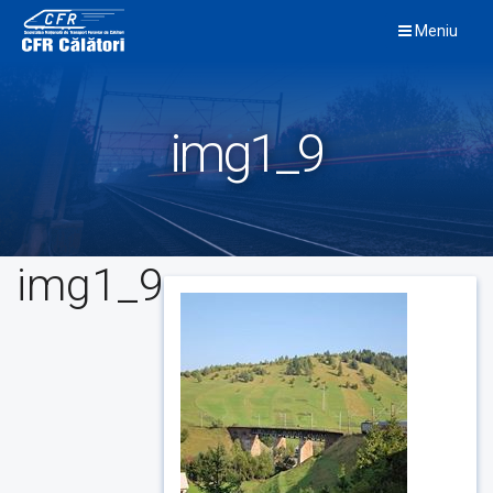
Skip
Meniu
to
content
img1_9
img1_9