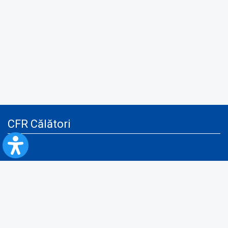
CFR Călători
Blog
Servicii pentru reclamă și publicitate
Politica de Confidenţialitate
Politica de Cookies
Politica monitorizare video/audio-video