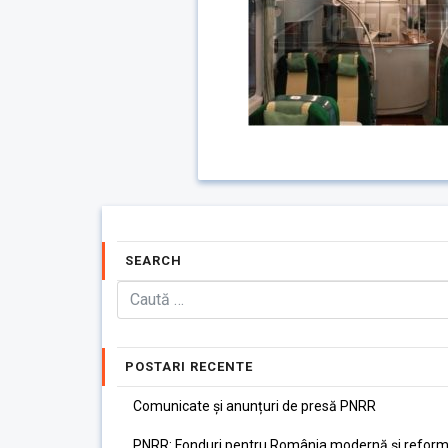
SEARCH
POSTARI RECENTE
Comunicate și anunțuri de presă PNRR
PNRR: Fonduri pentru România modernă și reform