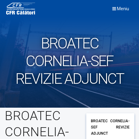
Skip
Meniu
to
content
BROATEC
CORNELIA-SEF
REVIZIE ADJUNCT
BROATEC
BROATEC CORNELIA-
CORNELIA-
SEF REVIZIE
ADJUNCT