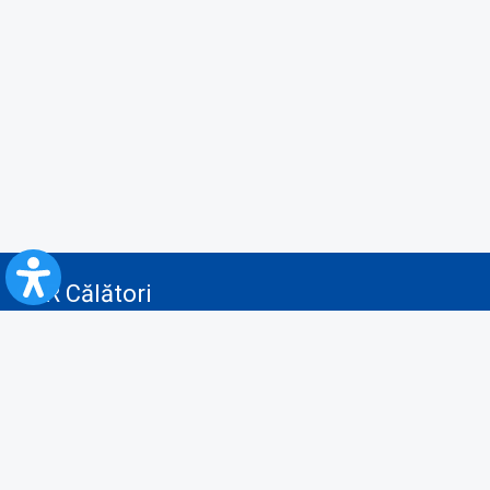
CFR Călători
Blog
Servicii pentru reclamă și publicitate
Politica de Confidenţialitate
Politica de Cookies