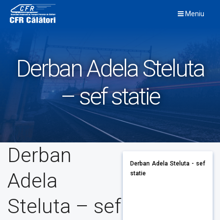
Skip
Meniu
to
content
Derban Adela Steluta
– sef statie
Derban
Derban Adela Steluta - sef
Adela
statie
Steluta – sef