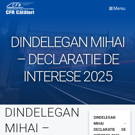
Skip
Meniu
to
content
DINDELEGAN MIHAI
– DECLARATIE DE
INTERESE 2025
DINDELEGAN
DINDELEGAN
MIHAI –
MIHAI -
DECLARATIE DE