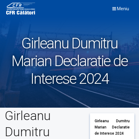
Skip
Meniu
to
content
Girleanu Dumitru
Marian Declaratie de
Interese 2024
Girleanu
Girleanu Dumitru
Dumitru
Marian Declaratie
de Interese 2024