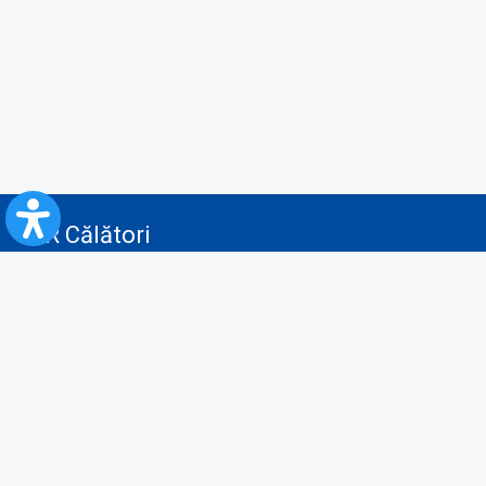
CFR Călători
Blog
Servicii pentru reclamă și publicitate
Politica de Confidenţialitate
Politica de Cookies
Politica monitorizare video/audio-video
Politica de protecție a datelor cu caracter personal