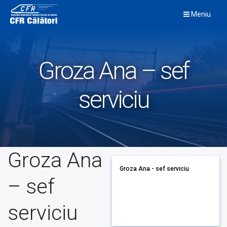
Skip
Meniu
to
content
Groza Ana – sef
serviciu
Groza Ana
Groza Ana - sef serviciu
– sef
serviciu