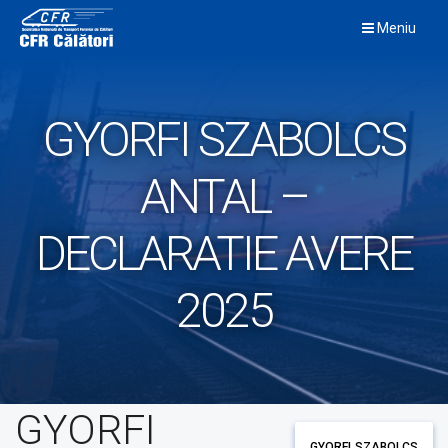
Skip
Meniu
to
content
GYORFI SZABOLCS
ANTAL –
DECLARATIE AVERE
2025
GYORFI
GYORFI SZABOLCS