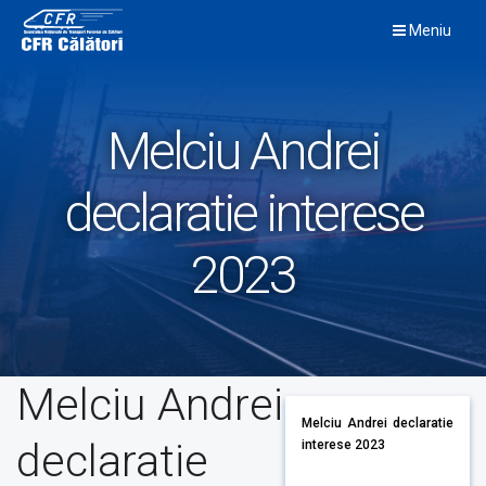
Skip
Meniu
to
content
Melciu Andrei
declaratie interese
2023
Melciu Andrei
Melciu Andrei declaratie
declaratie
interese 2023