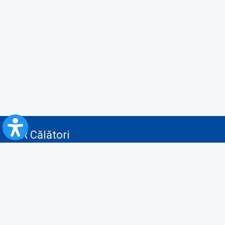
CFR Călători
Blog
Servicii pentru reclamă și publicitate
Politica de Confidenţialitate
Politica de Cookies