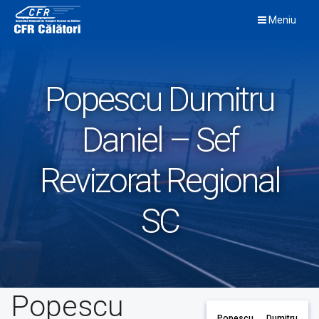
Skip
Meniu
to
content
Popescu Dumitru
Daniel – Sef
Revizorat Regional
SC
Popescu
Popescu Dumitru