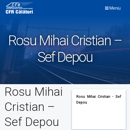
Skip
Meniu
to
content
Rosu Mihai Cristian –
Sef Depou
Rosu Mihai
Rosu Mihai Cristian - Sef
Cristian –
Depou
Sef Depou