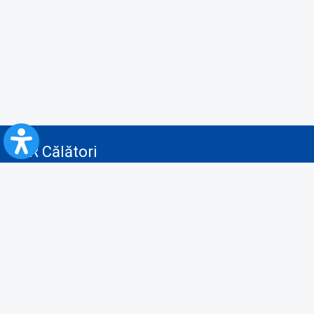
CFR Călători
Blog
Servicii pentru reclamă și publicitate
Politica de Confidenţialitate
Politica de Cookies
Politica monitorizare video/audio-video
Politica de protecție a datelor cu caracter personal