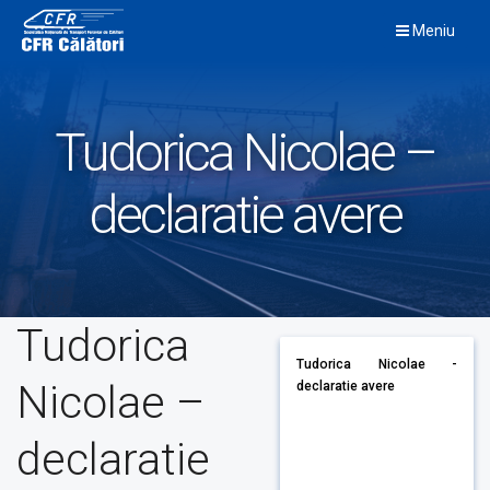
Skip
Meniu
to
content
Tudorica Nicolae –
declaratie avere
Tudorica
Tudorica Nicolae -
Nicolae –
declaratie avere
declaratie