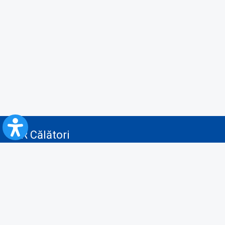
CFR Călători
Blog
Servicii pentru reclamă și publicitate
Politica de Confidenţialitate
Politica de Cookies