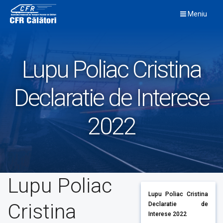
Skip
Meniu
to
content
Lupu Poliac Cristina
Declaratie de Interese
2022
Lupu Poliac
Lupu Poliac Cristina
Cristina
Declaratie de
Interese 2022