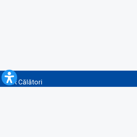
CFR Călători
Blog
Servicii pentru reclamă și publicitate
Politica de Confidenţialitate
Politica de Cookies