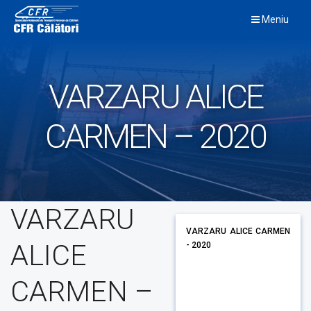
Skip
Meniu
to
content
VARZARU ALICE
CARMEN – 2020
VARZARU
VARZARU ALICE CARMEN
ALICE
- 2020
CARMEN –