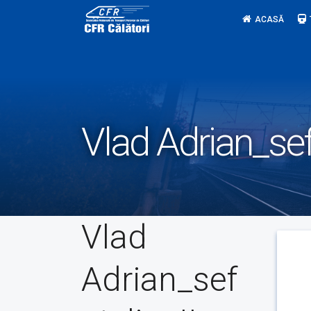
Skip
ACASĂ
to
content
Vlad Adrian_sef 
Vlad
Adrian_sef