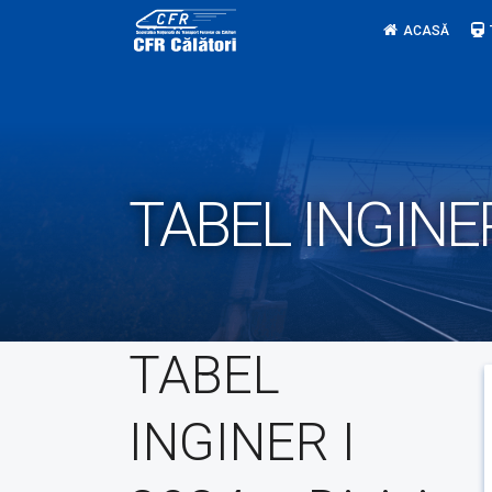
Skip
ACASĂ
to
content
TABEL INGINER 
TABEL
INGINER I