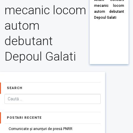
mecanic locom
mecanic locom
autom debutant
Depoul Galati
autom
debutant
Depoul Galati
SEARCH
POSTARI RECENTE
Comunicate și anunțuri de presă PNRR