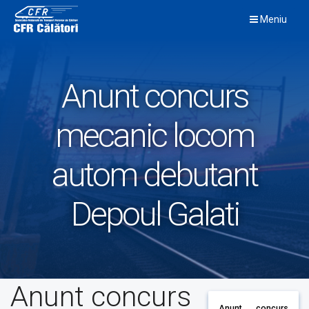
Skip
Meniu
to
content
Anunt concurs
mecanic locom
autom debutant
Depoul Galati
Anunt concurs
Anunt concurs