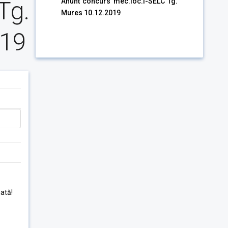
Tg.
Anunt concurs mec.loc.I-SELC Tg.
Mures 10.12.2019
019
ată!