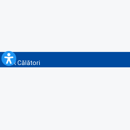
CFR Călători
Blog
Servicii pentru reclamă și publicitate
Politica de Confidenţialitate
Politica de Cookies
Politica monitorizare video/audio-video
Politica de protecție a datelor cu caracter personal