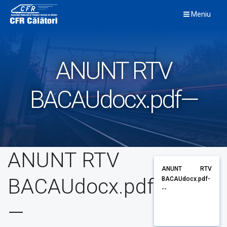
Skip
Meniu
to
content
ANUNT RTV
BACAUdocx.pdf—
ANUNT RTV
ANUNT RTV
BACAUdocx.pdf
BACAUdocx.pdf-
--
—