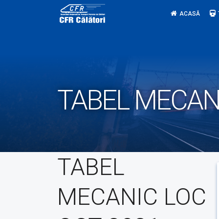
Skip
ACASĂ
to
content
TABEL MECANI
TABEL
MECANIC LOC