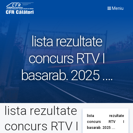
Skip
Meniu
to
content
lista rezultate
concurs RTV I
basarab. 2025 ….
lista rezultate
lista rezultate
concurs RTV I
concurs RTV I
basarab. 2025 ....