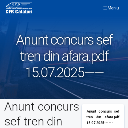
Skip
Meniu
to
content
Anunt concurs sef
tren din afara.pdf
15.07.2025——
Anunt concurs
Anunt concurs sef
sef tren din
tren din afara.pdf
15.07.2025------