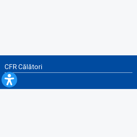
CFR Călători
Blog
Servicii pentru reclamă și publicitate
Politica de Confidenţialitate
Politica de Cookies
Politica monitorizare video/audio-video
Politica de protecție a datelor cu caracter personal