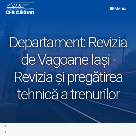
Skip
Meniu
to
content
Departament:
Revizia
de Vagoane Iași -
Revizia și pregătirea
tehnică a trenurilor