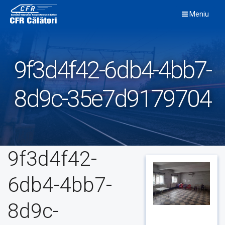
Skip
Meniu
to
content
9f3d4f42-6db4-4bb7-
8d9c-35e7d9179704
9f3d4f42-
6db4-4bb7-
8d9c-