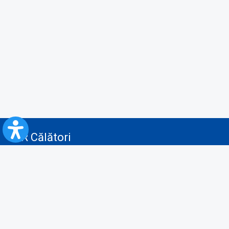
CFR Călători
Blog
Servicii pentru reclamă și publicitate
Politica de Confidenţialitate
Politica de Cookies