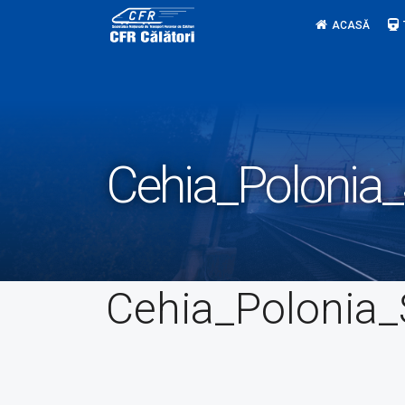
Skip
ACASĂ
to
content
Cehia_Polonia_
Cehia_Polonia_