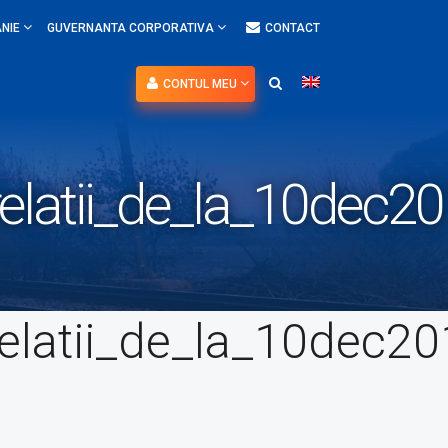
NIE
GUVERNANTA CORPORATIVA
CONTACT
CONTUL MEU
relatii_de_la_10dec2
relatii_de_la_10dec2