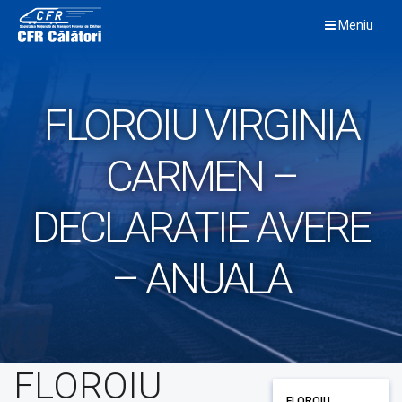
Skip
Meniu
to
content
FLOROIU VIRGINIA
CARMEN –
DECLARATIE AVERE
– ANUALA
FLOROIU
FLOROIU