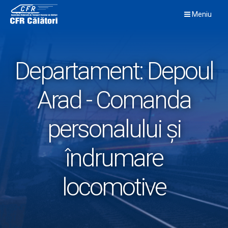
Skip
Meniu
to
content
Departament:
Depoul
Arad - Comanda
personalului şi
îndrumare
locomotive