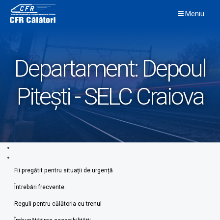
Skip
Meniu
to
content
Departament:
Depoul
Pitești - SELC Craiova
Fii pregătit pentru situații de urgență
Întrebări frecvente
Reguli pentru călătoria cu trenul