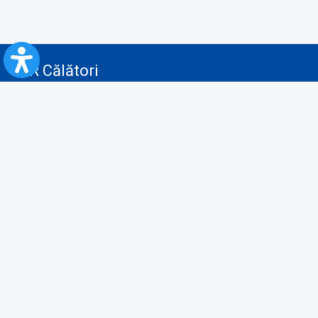
CFR Călători
Blog
Servicii pentru reclamă și publicitate
Politica de Confidenţialitate
Politica de Cookies
Politica monitorizare video/audio-video
Politica de protecție a datelor cu caracter personal
Protocol de colaborare cu Direcția Generală pentru Evidența
Persoanelor de furnizare a unor date din Registrul Național de Evidența
Persoanelor
A.N.P.C.